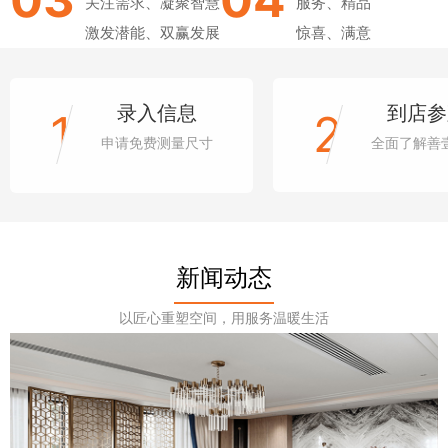
关注需求、凝聚智慧
服务、精品
激发潜能、双赢发展
惊喜、满意
录入信息
到店参
1
2
申请免费测量尺寸
全面了解善
新闻动态
以匠心重塑空间，用服务温暖生活