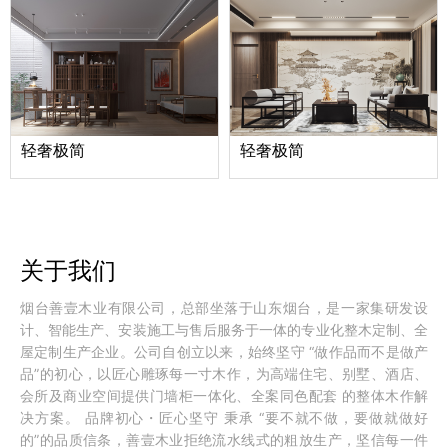
轻奢极简
轻奢极简
关于我们
烟台善壹木业有限公司，总部坐落于山东烟台，是一家集研发设
计、智能生产、安装施工与售后服务于一体的专业化整木定制、全
屋定制生产企业。公司自创立以来，始终坚守 “做作品而不是做产
品”的初心，以匠心雕琢每一寸木作，为高端住宅、别墅、酒店、
会所及商业空间提供门墙柜一体化、全案同色配套 的整体木作解
决方案。 品牌初心・匠心坚守 秉承 “要不就不做，要做就做好
的”的品质信条，善壹木业拒绝流水线式的粗放生产，坚信每一件